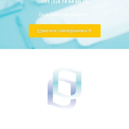
+33 (0)4 74 54 60 76
Ou à l’adresse suivante :
service.client@soineo.fr